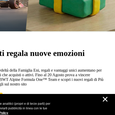
ti regala nuove emozioni
eltà della Famiglia Eni, regali e vantaggi unici aumentano per
i che acquisti o attivi. Fino al 20 Agosto prova a vincere
n BWT Alpine Formula One™ Team e scopri i nuovi regali di Più
gli sul nostro sito
×
analitici (propri e di terze parti) per
iarti pubblicità in linea con le tue
Policy
.