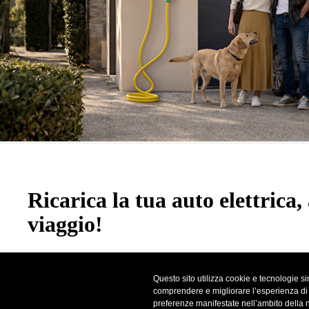
Ricarica la tua auto elettrica, 
viaggio!
Acquista una Wallbox Plenitude entro il 31 agosto e ricevi 200€ 
Questo sito utilizza cookie e tecnologie sim
sull’app Plenitude On The Road per le tue ricariche fuori casa. Pa
comprendere e migliorare l’esperienza di na
scopri tutti i dettagli dell’offerta!
preferenze manifestate nell’ambito della 