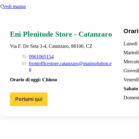
Vedi mappa
Orari
Eni Plenitude Store - Catanzaro
Lunedì
Via F. De Seta 3-4, Catanzaro, 88100, CZ
Martedì
0961065154
Mercole
frontofficestore.catanzaro@mainsolution.e
u
Gioved
Orario di oggi:
Chiuso
Venerdì
Sabato
Domeni
Portami qui