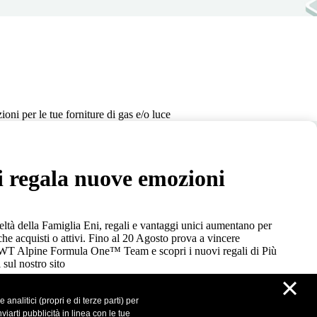
oni per le tue forniture di gas e/o luce
i regala nuove emozioni
tà della Famiglia Eni, regali e vantaggi unici aumentano per
che acquisti o attivi. Fino al 20 Agosto prova a vincere
BWT Alpine Formula One™ Team e scopri i nuovi regali di Più
 sul nostro sito
×
analitici (propri e di terze parti) per
iarti pubblicità in linea con le tue