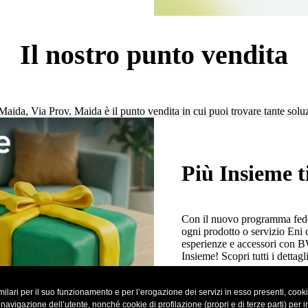
Il nostro punto vendita
aida, Via Prov. Maida è il punto vendita in cui puoi trovare tante soluzi
Più Insieme t
Con il nuovo programma fedel
ogni prodotto o servizio Eni 
esperienze e accessori con 
Insieme! Scopri tutti i dettagli
ilari per il suo funzionamento e per l’erogazione dei servizi in esso presenti, cookie 
Ulteriori informazioni
vigazione dell’utente, nonché cookie di profilazione (propri e di terze parti) per inv