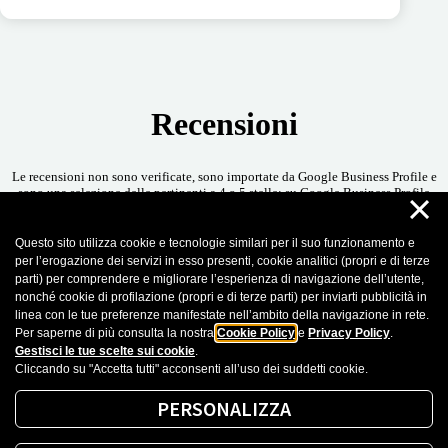
Recensioni
Le recensioni non sono verificate, sono importate da Google Business Profile e
×
sono una selezione delle pertinenti a 4 o 5 stelle; su Google Business Profile
possono esserci recensioni con valutazioni inferiori. Puoi leggere tutte le
recensioni
Questo sito utilizza cookie e tecnologie similari per il suo funzionamento e
per l’erogazione dei servizi in esso presenti, cookie analitici (propri e di terze
parti) per comprendere e migliorare l’esperienza di navigazione dell’utente,
22 Maggio 2024
nonché cookie di profilazione (propri e di terze parti) per inviarti pubblicità in
linea con le tue preferenze manifestate nell’ambito della navigazione in rete.
Per saperne di più consulta la nostra
Cookie Policy
e
Privacy Policy
.
Cinzia De Luca
Gestisci le tue scelte sui cookie
.
Cliccando su "Accetta tutti" acconsenti all’uso dei suddetti cookie.
Personale molto efficiente
PERSONALIZZA
Recensioni importate da Google Business Profile. Puoi leggere tutte le recensioni
cliccando sul seguente
Link