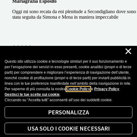
Mariagrazia Esposito
Oggi mi sono recata da eni plenitude a Secondigliano dove sono
stata seguita da Simona e Mena in maniera impeccabile
×
01 Aprile 2026
Questo sito utilizza cookie e tecnologie similari per il suo funzionamento e
per l’erogazione dei servizi in esso presenti, cookie analitici (propri e di terze
Domenico Boccia
parti) per comprendere e migliorare l’esperienza di navigazione dell’utente,
nonché cookie di profilazione (propri e di terze parti) per inviarti pubblicità in
Mi sono recato da Eni plenitude e sono stato seguito in maniera
linea con le tue preferenze manifestate nell’ambito della navigazione in rete.
eccellente. Mi affiderò sempre a loro, e lo consiglio a chiunque!
Per saperne di più consulta la nostra
Cookie Policy
e
Privacy Policy
.
Gestisci le tue scelte sui cookie
.
Cliccando su "Accetta tutti" acconsenti all’uso dei suddetti cookie.
Recensioni importate da Google Business Profile. Puoi leggere tutte le recensioni
cliccando sul seguente
Link
PERSONALIZZA
Mostra altro
USA SOLO I COOKIE NECESSARI