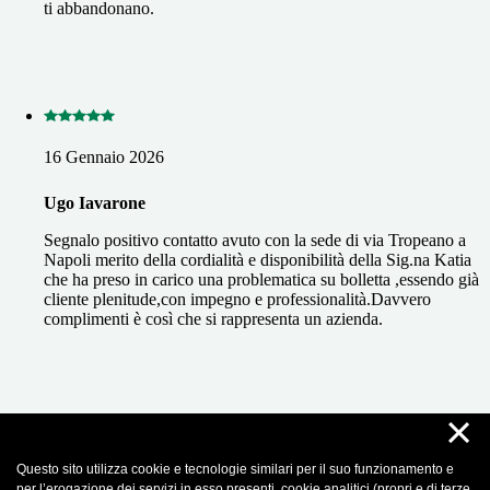
ti abbandonano.
16 Gennaio 2026
Ugo Iavarone
Segnalo positivo contatto avuto con la sede di via Tropeano a
Napoli merito della cordialità e disponibilità della Sig.na Katia
che ha preso in carico una problematica su bolletta ,essendo già
cliente plenitude,con impegno e professionalità.Davvero
complimenti è così che si rappresenta un azienda.
×
08 Gennaio 2026
Questo sito utilizza cookie e tecnologie similari per il suo funzionamento e
per l’erogazione dei servizi in esso presenti, cookie analitici (propri e di terze