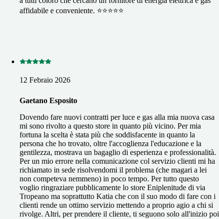
a tutti coloro che cercano un fornitore di energia elettrica e gas
affidabile e conveniente. ⭐⭐⭐⭐⭐
12 Febraio 2026
Gaetano Esposito
Dovendo fare nuovi contratti per luce e gas alla mia nuova casa
mi sono rivolto a questo store in quanto più vicino. Per mia
fortuna la scelta è stata più che soddisfacente in quanto la
persona che ho trovato, oltre l'accoglienza l'educazione e la
gentilezza, mostrava un bagaglio di esperienza e professionalità.
Per un mio errore nella comunicazione col servizio clienti mi ha
richiamato in sede risolvendomi il problema (che magari a lei
non competeva nemmeno) in poco tempo. Per tutto questo
voglio ringraziare pubblicamente lo store Eniplenitude di via
Tropeano ma soprattutto Katia che con il suo modo di fare con i
clienti rende un ottimo servizio mettendo a proprio agio a chi si
rivolge. Altri, per prendere il cliente, ti seguono solo all'inizio poi