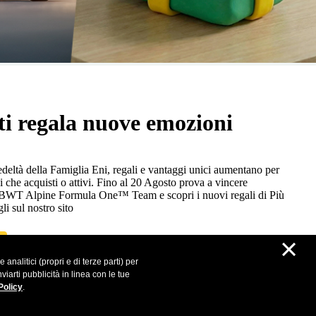
ti regala nuove emozioni
eltà della Famiglia Eni, regali e vantaggi unici aumentano per
i che acquisti o attivi. Fino al 20 Agosto prova a vincere
n BWT Alpine Formula One™ Team e scopri i nuovi regali di Più
gli sul nostro sito
×
analitici (propri e di terze parti) per
iarti pubblicità in linea con le tue
Policy
.