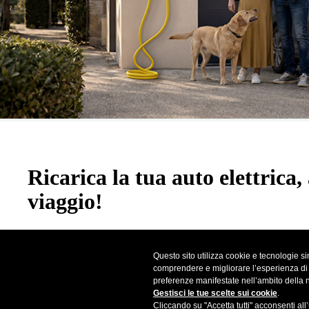
Ricarica la tua auto elettrica, 
viaggio!
Acquista una Wallbox Plenitude entro il 31 agosto e ricevi 200€ 
Questo sito utilizza cookie e tecnologie sim
sull’app Plenitude On The Road per le tue ricariche fuori casa. Pa
comprendere e migliorare l’esperienza di na
scopri tutti i dettagli dell’offerta!
preferenze manifestate nell’ambito della 
Gestisci le tue scelte sui cookie
.
Cliccando su "Accetta tutti" acconsenti all