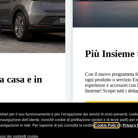
Più Insieme 
Con il nuovo programma fed
a casa e in
ogni prodotto o servizio En
esperienze e accessori co
Insieme! Scopri tutti i detta
Ulteriori informazioni
in omaggio da utilizzare
ilari per il suo funzionamento e per l’erogazione dei servizi in esso presenti, cookie 
ssa nei nostri store e
vigazione dell’utente, nonché cookie di profilazione (propri e di terze parti) per inv
navigazione in rete. Per saperne di più consulta la nostra
Cookie Policy
e
Privacy 
’uso dei suddetti cookie.