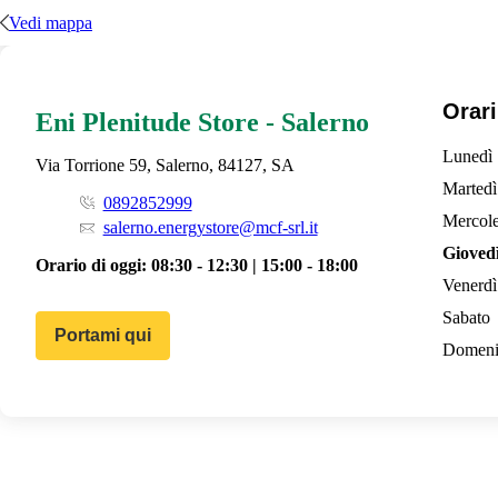
Vedi mappa
Orari
Eni Plenitude Store - Salerno
Lunedì
Via Torrione 59, Salerno, 84127, SA
Martedì
0892852999
Mercole
salerno.energystore@mcf-srl.it
Gioved
Orario di oggi:
08:30 - 12:30 | 15:00 - 18:00
Venerdì
Sabato
Portami qui
Domeni