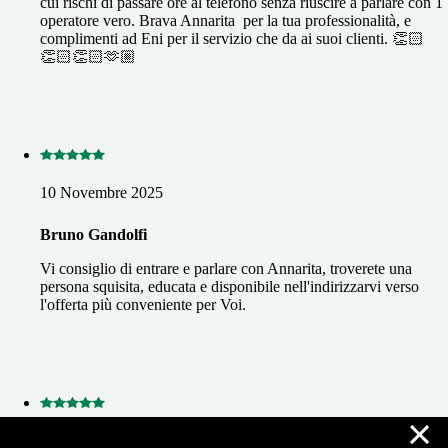
cui rischi di passare ore al telefono senza riuscire a parlare con 1
operatore vero. Brava Annarita per la tua professionalità, e
complimenti ad Eni per il servizio che da ai suoi clienti. 👏🏻
👏🏻👏🏻🫶🏼
10 Novembre 2025
Bruno Gandolfi
Vi consiglio di entrare e parlare con Annarita, troverete una
persona squisita, educata e disponibile nell'indirizzarvi verso
l'offerta più conveniente per Voi.
×
27 Ottobre 2025