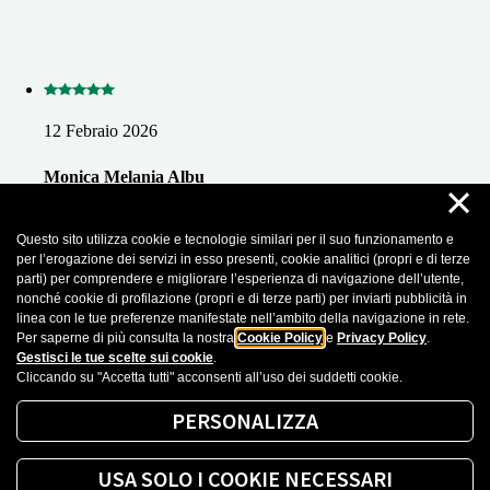
12 Febraio 2026
Monica Melania Albu
×
Mi sono rivolta più volte a Serena, presso lo sportello di Gorizia,
per diverse necessità e desidero esprimere la mia più sincera
Questo sito utilizza cookie e tecnologie similari per il suo funzionamento e
gratitudine. L’ho sempre trovata sorridente, estremamente gentile
per l’erogazione dei servizi in esso presenti, cookie analitici (propri e di terze
e dotata di grande pazienza. Con professionalità e competenza è
parti) per comprendere e migliorare l’esperienza di navigazione dell’utente,
riuscita ogni volta a risolvere ogni mia richiesta in modo efficace
nonché cookie di profilazione (propri e di terze parti) per inviarti pubblicità in
e puntuale. Un servizio impeccabile, reso con rara cortesia e
linea con le tue preferenze manifestate nell’ambito della navigazione in rete.
dedizione.
Per saperne di più consulta la nostra
Cookie Policy
e
Privacy Policy
.
Gestisci le tue scelte sui cookie
.
Cliccando su "Accetta tutti" acconsenti all’uso dei suddetti cookie.
Recensioni importate da Google Business Profile. Puoi leggere tutte le recensioni
cliccando sul seguente
Link
PERSONALIZZA
Mostra altro
USA SOLO I COOKIE NECESSARI