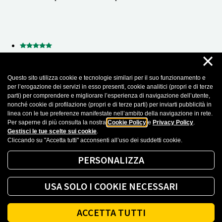
×
21 Luglio 2026
Questo sito utilizza cookie e tecnologie similari per il suo funzionamento e
Angelica Prennushi
per l’erogazione dei servizi in esso presenti, cookie analitici (propri e di terze
parti) per comprendere e migliorare l’esperienza di navigazione dell’utente,
Sono finalmente molto soddisfatta! Giulia è stata gentile e
nonché cookie di profilazione (propri e di terze parti) per inviarti pubblicità in
soprattutto professionale e preparata per tutte le informazioni che
linea con le tue preferenze manifestate nell’ambito della navigazione in rete.
le ho richiesto. Super
Per saperne di più consulta la nostra
Cookie Policy
e
Privacy Policy
.
Gestisci le tue scelte sui cookie
.
Cliccando su "Accetta tutti" acconsenti all’uso dei suddetti cookie.
Recensioni importate da Google Business Profile. Puoi leggere tutte le recensioni
cliccando sul seguente
Link
PERSONALIZZA
Mostra altro
USA SOLO I COOKIE NECESSARI
ACCETTA TUTTI
Powered by
srl
Retail
Tune