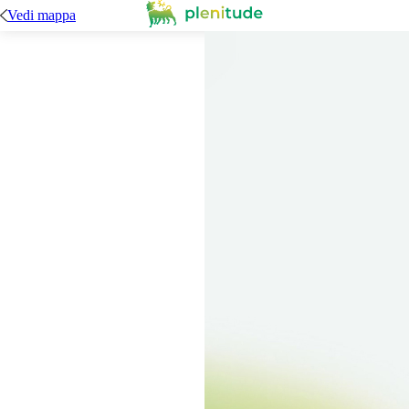
Vedi mappa