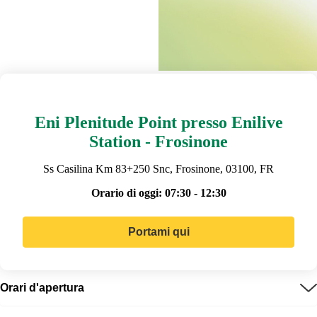
Eni Plenitude Point presso Enilive
Station - Frosinone
Ss Casilina Km 83+250 Snc, Frosinone, 03100, FR
Orario di oggi:
07:30 - 12:30
Portami qui
Orari d'apertura