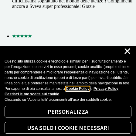
difficilissima soprattutto nel mondo delle utenze!! Complimenti
ancora a Sveva super professionale! Grazie
×
14 Gennaio 2026
Giorgia Toto Brocchi
Questo sito utilizza cookie e tecnologie similari per il suo funzionamento e
per l’erogazione dei servizi in esso presenti, cookie analitici (propri e di terze
Professionalità e gentilezza! Grazie a Sveva per essere l'esempio
parti) per comprendere e migliorare l’esperienza di navigazione dell’utente,
di chi mette davvero passione e dedizione nel suo lavoro. La
nonché cookie di profilazione (propri e di terze parti) per inviarti pubblicità in
consiglio a chiunque debba affrontare una qualsiasi questione
linea con le tue preferenze manifestate nell’ambito della navigazione in rete.
riguardo le forniture! Grazie davvero
Per saperne di più consulta la nostra
Cookie Policy
e
Privacy Policy
.
Gestisci le tue scelte sui cookie
.
Cliccando su "Accetta tutti" acconsenti all’uso dei suddetti cookie.
Recensioni importate da Google Business Profile. Puoi leggere tutte le recensioni
cliccando sul seguente
Link
PERSONALIZZA
Mostra altro
USA SOLO I COOKIE NECESSARI