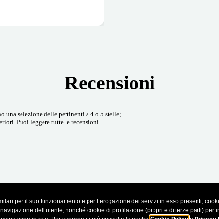
Recensioni
 una selezione delle pertinenti a 4 o 5 stelle;
riori. Puoi leggere tutte le recensioni
ilari per il suo funzionamento e per l’erogazione dei servizi in esso presenti, cookie 
vigazione dell’utente, nonché cookie di profilazione (propri e di terze parti) per inv