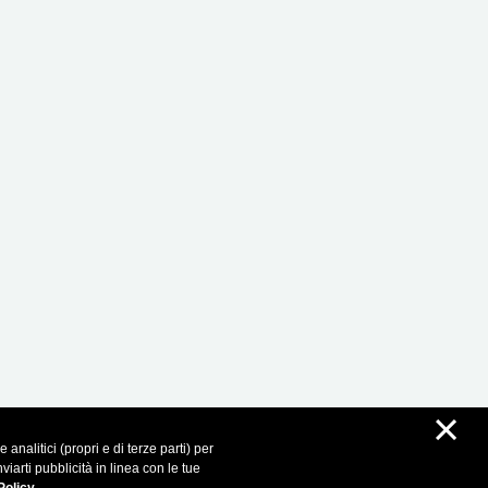
×
analitici (propri e di terze parti) per
iarti pubblicità in linea con le tue