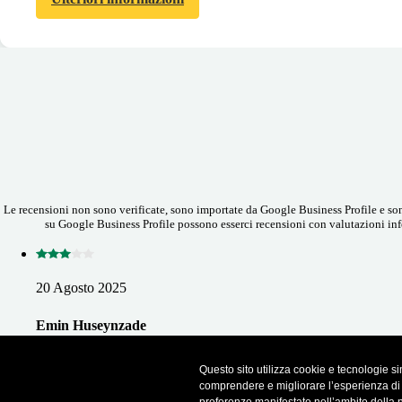
Le recensioni non sono verificate, sono importate da Google Business Profile e sono
su Google Business Profile possono esserci recensioni con valutazioni infe
20 Agosto 2025
Emin Huseynzade
They are close all the time. Even google maps it shows they are
Questo sito utilizza cookie e tecnologie sim
open but whole July and August period I have seen them closed.
comprendere e migliorare l’esperienza di na