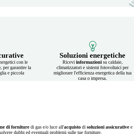
curative
Soluzioni energetiche
nergetici con le
Ricevi
informazioni
su caldaie,
e
, per garantire la
climatizzatori e sistemi fotovoltaici per
glia e piccola
migliorare l'efficienza energetica della tua
casa o impresa.
one di forniture
di gas e/o luce all'
acquisto
di
soluzioni assicurative
e
solvere dubbi ed eventuali problemi sulle tue forniture.