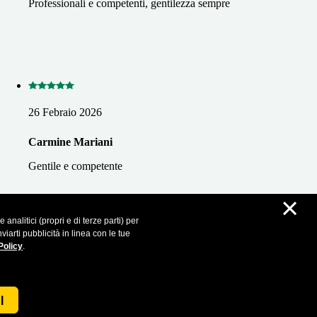
Professionali e competenti, gentilezza sempre
26 Febraio 2026
Carmine Mariani
Gentile e competente
×
analitici (propri e di terze parti) per
iarti pubblicità in linea con le tue
Policy
.
I