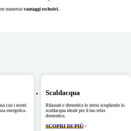
enere numerosi
vantaggi esclusivi
.
Scaldacqua
asa con i nostri
Rilassati e dimentica lo stress scegliendo lo
enza energetica.
scaldacqua ideale per il tuo relax
domestico.
SCOPRI DI PIÙ