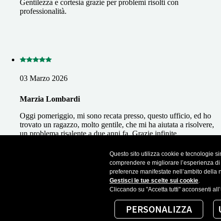
Gentilezza e cortesia grazie per problemi risolti con
professionalità.
03 Marzo 2026
Marzia Lombardi
Oggi pomeriggio, mi sono recata presso, questo ufficio, ed ho
trovato un ragazzo, molto gentile, che mi ha aiutata a risolvere,
un problema risalente a due anni fa. Grazie infinite
Questo sito utilizza cookie e tecnologie sim
Recensioni importate da Google Business Profile. Puoi leggere tutte le r
comprendere e migliorare l’esperienza di na
preferenze manifestate nell’ambito della 
Gestisci le tue scelte sui cookie
.
Cliccando su "Accetta tutti" acconsenti all
PERSONALIZZA