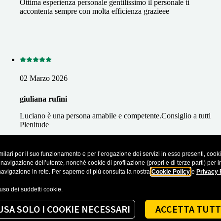
Ottima esperienza personale gentilissimo il personale ti
accontenta sempre con molta efficienza grazieee
02 Marzo 2026
giuliana rufini
Luciano è una persona amabile e competente.Consiglio a tutti
Plenitude
ilari per il suo funzionamento e per l’erogazione dei servizi in esso presenti, cookie 
ecensioni cliccando sul seguente
Link
vigazione dell’utente, nonché cookie di profilazione (propri e di terze parti) per inv
navigazione in rete. Per saperne di più consulta la nostra
Cookie Policy
e
Privacy 
Mostra altro
’uso dei suddetti cookie.
USA SOLO I COOKIE NECESSARI
ACCETTA TUTT