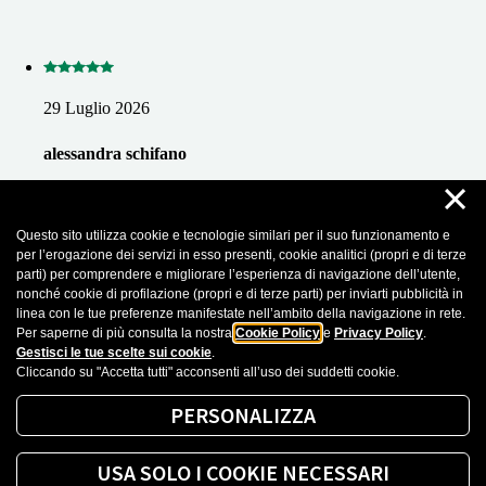
29 Luglio 2026
alessandra schifano
×
In occasione della voltura delle utenze di casa a seguito della
morte di mia madre ho avuto il piacere di incontrare Giorgia che
con uno splendido sorriso ha risolto con ottima preperazione
Questo sito utilizza cookie e tecnologie similari per il suo funzionamento e
tutti i mei problemi ed ha risposto in modo esaustivo e semplice
per l’erogazione dei servizi in esso presenti, cookie analitici (propri e di terze
a tutte le mie richieste . È stata un piacere conoscerla e risolvere
parti) per comprendere e migliorare l’esperienza di navigazione dell’utente,
con lei questo tipo di pratica che purtroppo bisogna affrontare in
nonché cookie di profilazione (propri e di terze parti) per inviarti pubblicità in
questi casi. Se posso essere utile consiglio senza dubbio questa
linea con le tue preferenze manifestate nell’ambito della navigazione in rete.
persona a chi ne abbia bisogno .
Per saperne di più consulta la nostra
Cookie Policy
e
Privacy Policy
.
Gestisci le tue scelte sui cookie
.
Cliccando su "Accetta tutti" acconsenti all’uso dei suddetti cookie.
Recensioni importate da Google Business Profile. Puoi leggere tutte le recensioni
cliccando sul seguente
Link
PERSONALIZZA
Mostra altro
USA SOLO I COOKIE NECESSARI