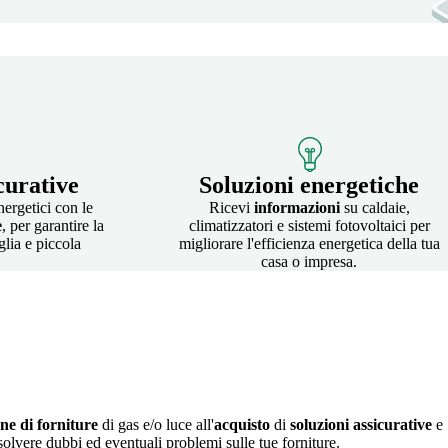
curative
Soluzioni energetiche
nergetici con le
Ricevi
informazioni
su caldaie,
e
, per garantire la
climatizzatori e sistemi fotovoltaici per
glia e piccola
migliorare l'efficienza energetica della tua
casa o impresa.
one di forniture
di gas e/o luce all'
acquisto
di
soluzioni assicurative
e
solvere dubbi ed eventuali problemi sulle tue forniture.