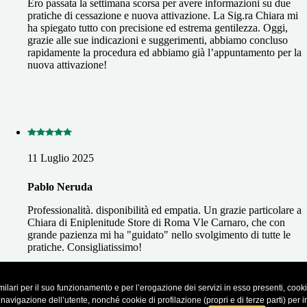
Ero passata la settimana scorsa per avere informazioni su due
pratiche di cessazione e nuova attivazione. La Sig.ra Chiara mi
ha spiegato tutto con precisione ed estrema gentilezza. Oggi,
grazie alle sue indicazioni e suggerimenti, abbiamo concluso
rapidamente la procedura ed abbiamo già l’appuntamento per la
nuova attivazione!
11 Luglio 2025
Pablo Neruda
Professionalità. disponibilità ed empatia. Un grazie particolare a
Chiara di Eniplenitude Store di Roma Vle Carnaro, che con
grande pazienza mi ha "guidato" nello svolgimento di tutte le
pratiche. Consigliatissimo!
ilari per il suo funzionamento e per l’erogazione dei servizi in esso presenti, cookie 
ecensioni cliccando sul seguente
Link
vigazione dell’utente, nonché cookie di profilazione (propri e di terze parti) per inv