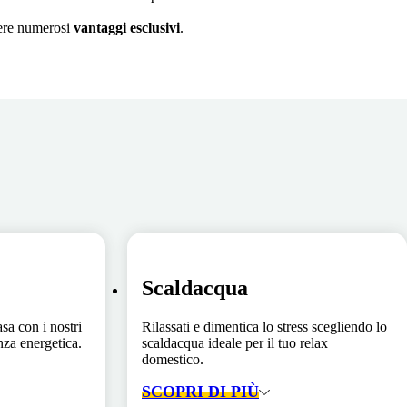
enere numerosi
vantaggi esclusivi
.
Scaldacqua
asa con i nostri
Rilassati e dimentica lo stress scegliendo lo
enza energetica.
scaldacqua ideale per il tuo relax
domestico.
SCOPRI DI PIÙ