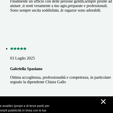
Finalmente un ufficio con delle persone gentili,sempre pronte ad
aiutare ,ti senti veramente a tuo agio,preparate e professionali.
Sono sempre uscita soddisfatta ,le ragazze sono adorabili.
03 Luglio 2025
Gabriella Spasiano
Ottima accoglienza, professionalità e competenza, in particolare
segnalo la dipendente Chiara Gallo
×
analitici (propri e di terze parti) per
iarti pubblicità in linea con le tue