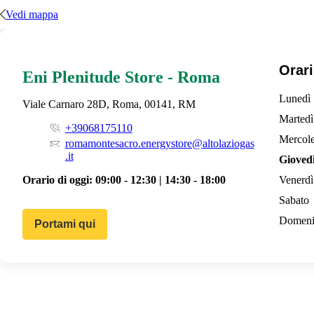
Vedi mappa
Orari
Eni Plenitude Store - Roma
Lunedì
Viale Carnaro 28D, Roma, 00141, RM
Martedì
+39068175110
Mercole
romamontesacro.energystore@altolaziogas
.it
Gioved
Orario di oggi:
09:00 - 12:30 | 14:30 - 18:00
Venerdì
Sabato
Domeni
Portami qui