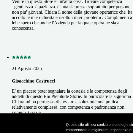
Venire in questo Store e' un'altra cosa. Trovare competenza
..gentilezza e pazienza e' una sicurezza soprattutto per persone
non piu' giovani. Chiara il nome della giovane operatrice che ha
accolto le mie richiesta e risolto i miei problemi . Complimenti a
lei e spero che anche l'Azienda per la quale opera ne sia a
conoscenza.
21 Agosto 2025
Gioacchino Castrucci
E' un piacere poter segnalare la cortesia e la competenza degli
addetti di questo Eni Plenitude Storie. In particolare la signorina
Chiara mi ha permesso di avviare a soluzione una pratica
relativamente complessa, con competenza e padronanza non
comuni. Grazie.
Questo sito utilizza cookie e tecnologie sim
Recensioni importate da Google Business Profile. Puoi leggere tutte le r
comprendere e migliorare l’esperienza di na