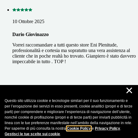
10 Ottobre 2025
Dario Giovinazzo
Vorrei raccomandare a tutti questo store Eni Plenitude,
professionalità e cortesia ma sopratutto una vera assistenza al
cliente che in poche realtà ho trovato. Gianpiero è stato davvero
impeccabile in tutto . TOP !
×
Questo sito utilizza cookie e tecnologie similari per il suo funzionamento e
20 Luglio 2025
per l’erogazione dei servizi in esso presenti, cookie analitici (propri e di terze
parti) per comprendere e migliorare l’esperienza di navigazione dell’utente,
Daniel Oros
nonché cookie di profilazione (propri e di terze parti) per inviarti pubblicità in
linea con le tue preferenze manifestate nell’ambito della navigazione in rete.
Bravissima e disponibile
Per saperne di più consulta la nostra
Cookie Policy
e
Privacy Policy
.
Gestisci le tue scelte sui cookie
.