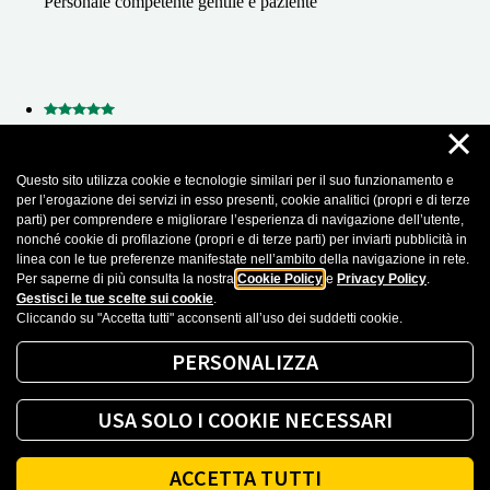
Personale competente gentile e paziente
×
11 Aprile 2026
Questo sito utilizza cookie e tecnologie similari per il suo funzionamento e
Fortunatina Ferro
per l’erogazione dei servizi in esso presenti, cookie analitici (propri e di terze
parti) per comprendere e migliorare l’esperienza di navigazione dell’utente,
Eccezionale per affabilità e competenza. La signorina Giorgia mi
nonché cookie di profilazione (propri e di terze parti) per inviarti pubblicità in
ha esposto con estrema chiarezza ogni aspetto. Consiglio
linea con le tue preferenze manifestate nell’ambito della navigazione in rete.
vivamente per la.gentilezza e l'accoglienza
Per saperne di più consulta la nostra
Cookie Policy
e
Privacy Policy
.
Gestisci le tue scelte sui cookie
.
Cliccando su "Accetta tutti" acconsenti all’uso dei suddetti cookie.
Recensioni importate da Google Business Profile. Puoi leggere tutte le recensioni
cliccando sul seguente
Link
PERSONALIZZA
Mostra altro
USA SOLO I COOKIE NECESSARI
ACCETTA TUTTI