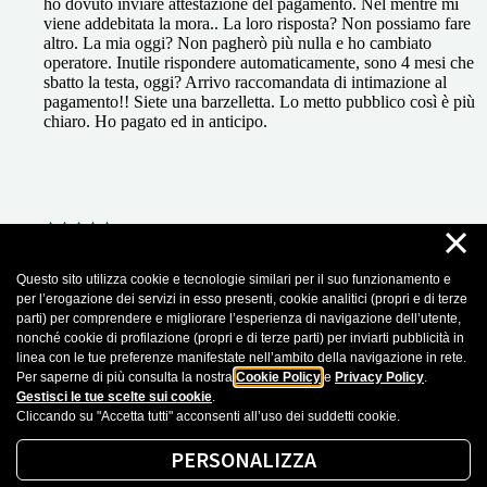
ho dovuto inviare attestazione del pagamento. Nel mentre mi
viene addebitata la mora.. La loro risposta? Non possiamo fare
altro. La mia oggi? Non pagherò più nulla e ho cambiato
operatore. Inutile rispondere automaticamente, sono 4 mesi che
sbatto la testa, oggi? Arrivo raccomandata di intimazione al
pagamento!! Siete una barzelletta. Lo metto pubblico così è più
chiaro. Ho pagato ed in anticipo.
×
27 Marzo 2025
Questo sito utilizza cookie e tecnologie similari per il suo funzionamento e
per l’erogazione dei servizi in esso presenti, cookie analitici (propri e di terze
Daniela Rocchi
parti) per comprendere e migliorare l’esperienza di navigazione dell’utente,
nonché cookie di profilazione (propri e di terze parti) per inviarti pubblicità in
Operatrici sempre gentili e disponibili in particolare l'operatrice
linea con le tue preferenze manifestate nell’ambito della navigazione in rete.
Martina
Per saperne di più consulta la nostra
Cookie Policy
e
Privacy Policy
.
Gestisci le tue scelte sui cookie
.
Cliccando su "Accetta tutti" acconsenti all’uso dei suddetti cookie.
Recensioni importate da Google Business Profile. Puoi leggere tutte le recensioni
cliccando sul seguente
Link
PERSONALIZZA