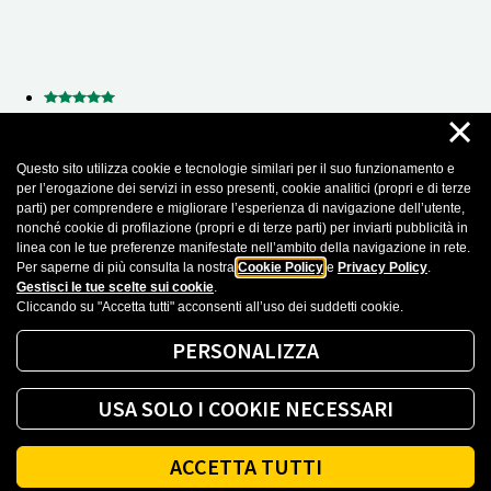
×
13 Luglio 2026
Questo sito utilizza cookie e tecnologie similari per il suo funzionamento e
Stefano Bova
per l’erogazione dei servizi in esso presenti, cookie analitici (propri e di terze
parti) per comprendere e migliorare l’esperienza di navigazione dell’utente,
Sono diventato cliente Eni e mi sono affidato a Giorgio nel
nonché cookie di profilazione (propri e di terze parti) per inviarti pubblicità in
punto centrale di Bergamo in via Tiraboschi, ci siamo trovati
linea con le tue preferenze manifestate nell’ambito della navigazione in rete.
benissimo. Raccomandiamo
Per saperne di più consulta la nostra
Cookie Policy
e
Privacy Policy
.
Gestisci le tue scelte sui cookie
.
Cliccando su "Accetta tutti" acconsenti all’uso dei suddetti cookie.
Recensioni importate da Google Business Profile. Puoi leggere tutte le recensioni
cliccando sul seguente
Link
PERSONALIZZA
Mostra altro
USA SOLO I COOKIE NECESSARI
ACCETTA TUTTI
Powered by
srl
Retail
Tune