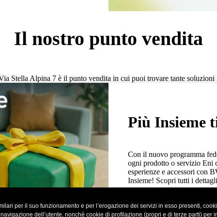
Il nostro punto vendita
Via Stella Alpina 7 è il punto vendita in cui puoi trovare tante soluzioni p
Più Insieme t
Con il nuovo programma fedel
ogni prodotto o servizio Eni 
esperienze e accessori con 
Insieme! Scopri tutti i dettagli
ilari per il suo funzionamento e per l’erogazione dei servizi in esso presenti, cookie 
Ulteriori informazioni
vigazione dell’utente, nonché cookie di profilazione (propri e di terze parti) per inv