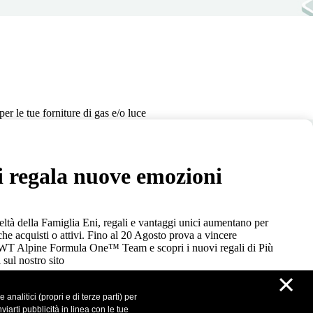
er le tue forniture di gas e/o luce
i regala nuove emozioni
tà della Famiglia Eni, regali e vantaggi unici aumentano per
che acquisti o attivi. Fino al 20 Agosto prova a vincere
BWT Alpine Formula One™ Team e scopri i nuovi regali di Più
 sul nostro sito
×
analitici (propri e di terze parti) per
iarti pubblicità in linea con le tue