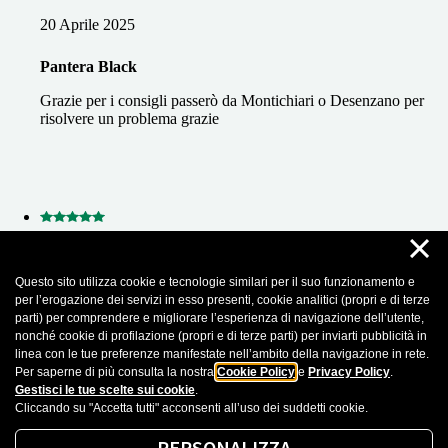
20 Aprile 2025
Pantera Black
Grazie per i consigli passerò da Montichiari o Desenzano per
risolvere un problema grazie
×
17 Gennaio 2025
Questo sito utilizza cookie e tecnologie similari per il suo funzionamento e
Luca Strini
per l’erogazione dei servizi in esso presenti, cookie analitici (propri e di terze
parti) per comprendere e migliorare l’esperienza di navigazione dell’utente,
ottimo servizio, Anna è gentilissima e molto professionale, ho
nonché cookie di profilazione (propri e di terze parti) per inviarti pubblicità in
dovuto cambiare diverse compagnie prima di trovare quella
linea con le tue preferenze manifestate nell’ambito della navigazione in rete.
giusta!! consigliatissimo
Per saperne di più consulta la nostra
Cookie Policy
e
Privacy Policy
.
Gestisci le tue scelte sui cookie
.
Cliccando su "Accetta tutti" acconsenti all’uso dei suddetti cookie.
Recensioni importate da Google Business Profile. Puoi leggere tutte le recensioni
cliccando sul seguente
Link
PERSONALIZZA