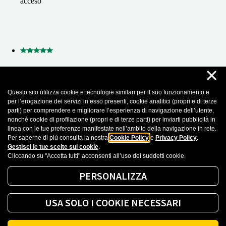
acceso
×
16 Febraio 2025
massimiliano manni
Questo sito utilizza cookie e tecnologie similari per il suo funzionamento e
per l’erogazione dei servizi in esso presenti, cookie analitici (propri e di terze
Decisamente oltre ogni mia aspettativa,la Signora Cristina molto
parti) per comprendere e migliorare l’esperienza di navigazione dell’utente,
paziente e preparatissima,pronta a consigliarti e
nonché cookie di profilazione (propri e di terze parti) per inviarti pubblicità in
guidarti,finalmente un posto dove ci si possa interfacciare con
linea con le tue preferenze manifestate nell’ambito della navigazione in rete.
una persona Fisica….Grazie per questo servizio,grazie Cristina.
Per saperne di più consulta la nostra
Cookie Policy
e
Privacy Policy
.
Gestisci le tue scelte sui cookie
.
Cliccando su "Accetta tutti" acconsenti all’uso dei suddetti cookie.
Recensioni importate da Google Business Profile. Puoi leggere tutte le recensioni
cliccando sul seguente
Link
PERSONALIZZA
Mostra altro
USA SOLO I COOKIE NECESSARI