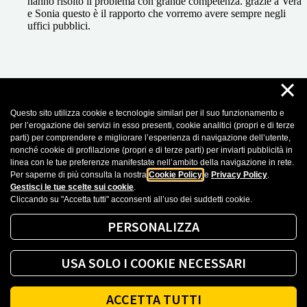
hanno risolto il problema con grande competenza. grazie a Vera
e Sonia questo è il rapporto che vorremo avere sempre negli
uffici pubblici.
×
Questo sito utilizza cookie e tecnologie similari per il suo funzionamento e
30 Aprile 2026
per l’erogazione dei servizi in esso presenti, cookie analitici (propri e di terze
parti) per comprendere e migliorare l’esperienza di navigazione dell’utente,
Rosaria De Filippo
nonché cookie di profilazione (propri e di terze parti) per inviarti pubblicità in
linea con le tue preferenze manifestate nell’ambito della navigazione in rete.
Gentilissima pazienti e professionali
Per saperne di più consulta la nostra
Cookie Policy
e
Privacy Policy
.
Gestisci le tue scelte sui cookie
.
Cliccando su "Accetta tutti" acconsenti all’uso dei suddetti cookie.
Recensioni importate da Google Business Profile. Puoi leggere tutte le recensioni
cliccando sul seguente
Link
PERSONALIZZA
Mostra altro
USA SOLO I COOKIE NECESSARI
ACCETTA TUTTI