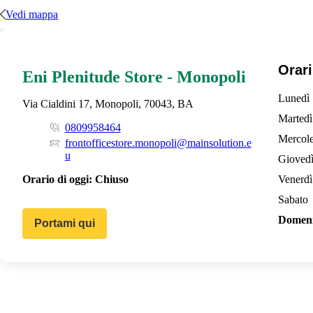
Vedi mappa
Orari
Eni Plenitude Store - Monopoli
Lunedì
Via Cialdini 17, Monopoli, 70043, BA
Martedì
0809958464
Mercole
frontofficestore.monopoli@mainsolution.e
u
Gioved
Orario di oggi:
Chiuso
Venerdì
Sabato
Domen
Portami qui