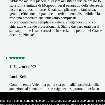
Abbiamo avuto il piacere di essere assistiti da Niclea presso lo
store Eni Plenitude di Monopoli per il passaggio delle utenze di
luce e gas a nostro nome. È stata semplicemente fantastica:
gentile, efficiente, preparata e incredibilmente disponibile. Ha
reso una procedura che temevamo complicata
sorprendentemente semplice e veloce, spiegandoci tutto con
chiarezza e grande professionalità. Siamo davvero grati per il
suo supporto e la sua cortesia. Un servizio impeccabile! Grazie
di cuore, Niclea!
11 Novembre 2021
Lucia Bello
Complimenti a Valentina per la sua puntualità, professionalità,
attenzione al cliente e alle sue esigenze e soprattutto per la sua
capacità di problem solving. Famiglia Bello
ilari per il suo funzionamento e per l’erogazione dei servizi in esso presenti, cookie 