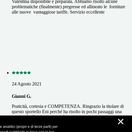
Valentina disponibile e preparata. Abbiamo risolto alcune
problematiche (finalmente) pregresse ed allineato le forniture
alle nuove vantaggiose tariffe. Servizio eccellente
24 Agosto 2021
Gianni G.
Praticità, cortesia e COMPETENZA. Ringrazio la titolare di
questo sportello Eni perché ha risolto in pochi passaggi una
×
pratica di allaccio avviata telematicamente e poi arenata per
troppi intoppi. Consiglio vivamente la sua consulenza a chi
analitici (propri e di terze parti) per
volesse intraprendere un rapporto commerciale con Eni.