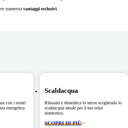
enere numerosi
vantaggi esclusivi
.
Scaldacqua
asa con i nostri
Rilassati e dimentica lo stress scegliendo lo
enza energetica.
scaldacqua ideale per il tuo relax
domestico.
SCOPRI DI PIÙ