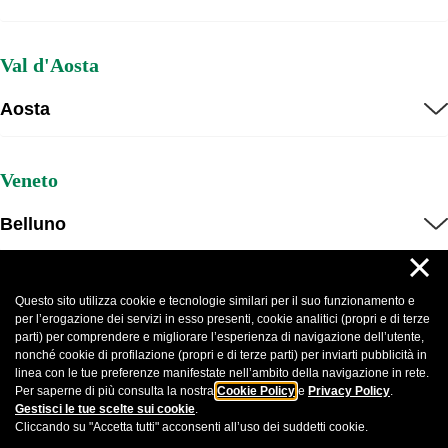
Val d'Aosta
Aosta
Veneto
Belluno
×
Padova
Questo sito utilizza cookie e tecnologie similari per il suo funzionamento e
per l’erogazione dei servizi in esso presenti, cookie analitici (propri e di terze
Rovigo
parti) per comprendere e migliorare l’esperienza di navigazione dell’utente,
nonché cookie di profilazione (propri e di terze parti) per inviarti pubblicità in
linea con le tue preferenze manifestate nell’ambito della navigazione in rete.
Treviso
Per saperne di più consulta la nostra
Cookie Policy
e
Privacy Policy
.
Gestisci le tue scelte sui cookie
.
Cliccando su "Accetta tutti" acconsenti all’uso dei suddetti cookie.
Venezia